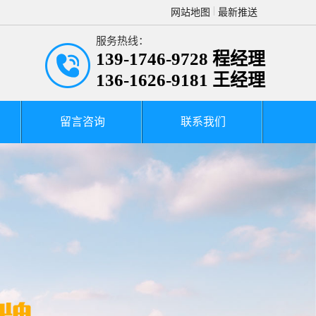
网站地图
最新推送
服务热线：
139-1746-9728 程经理
136-1626-9181 王经理
留言咨询
联系我们