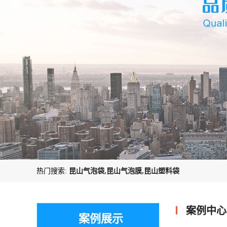
热门搜索:
昆山气泡袋,昆山气泡膜,昆山塑料袋
案例中心
案例展示