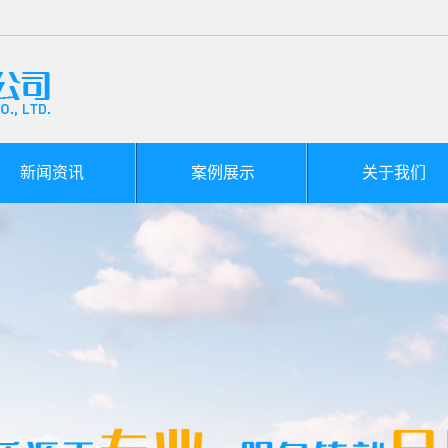
新闻资讯
案例展示
关于我们