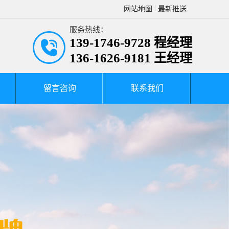
网站地图
最新推送
服务热线：
139-1746-9728 程经理
136-1626-9181 王经理
留言咨询
联系我们