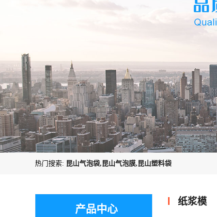
热门搜索:
昆山气泡袋,昆山气泡膜,昆山塑料袋
纸浆模
产品中心