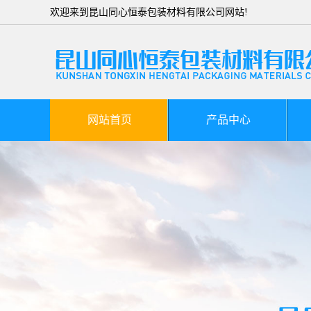
欢迎来到昆山同心恒泰包装材料有限公司网站!
网站首页
产品中心