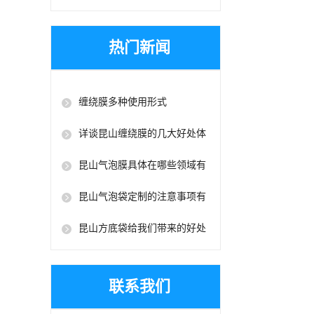
热门新闻
缠绕膜多种使用形式
详谈昆山缠绕膜的几大好处体
现？
昆山气泡膜具体在哪些领域有
所应用呢
昆山气泡袋定制的注意事项有
哪些
昆山方底袋给我们带来的好处
你了解吗
联系我们