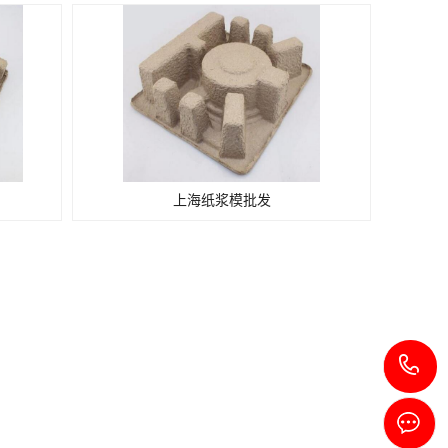
上海纸浆模批发
1
1