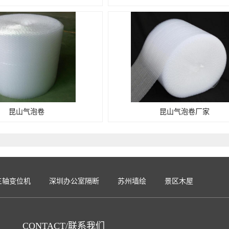
昆山气泡卷
昆山气泡卷厂家
三轴变位机
深圳办公室隔断
苏州墙绘
景区木屋
CONTACT/联系我们