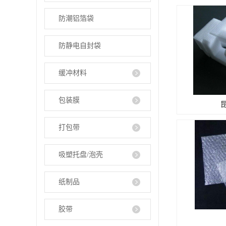
防潮铝箔袋
防静电自封袋
缓冲材料
包装膜
打包带
吸塑托盘/泡壳
纸制品
胶带