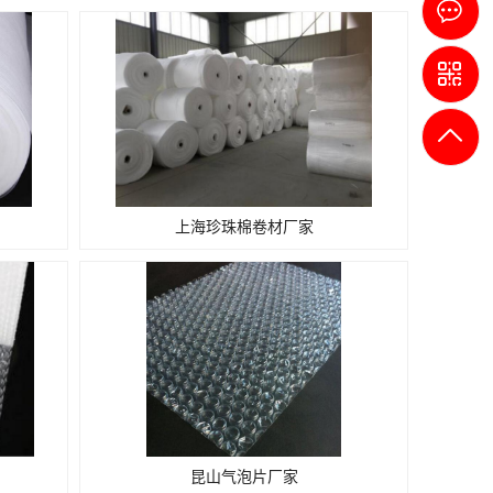
1
9
上海珍珠棉卷材厂家
昆山气泡片厂家